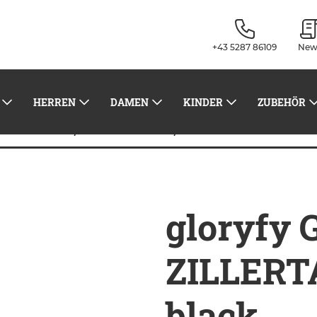
+43 5287 86109
New
HERREN
DAMEN
KINDER
ZUBEHÖR
gloryfy Gi39 Drive ZILL
Sonnenbrillen
Sonnenbrillen
gloryfy 
ZILLERTA
black