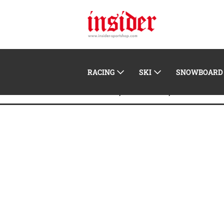
RACING
SKI
SNOWBOARD
Home
Zubehör
Skibrillen/