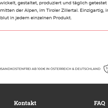
wickelt, gestaltet, produziert und täglich getest
itten der Alpen, im Tiroler Zillertal. Einzigartig, 
lut in jedem einzelnen Produkt.
RSANDKOSTENFREI AB 100€ IN ÖSTERREICH & DEUTSCHLAND
Kontakt
FAQ