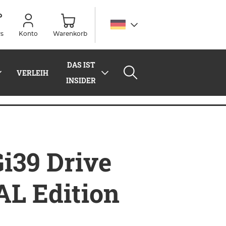
s
Konto
Warenkorb
DAS IST
VERLEIH
INSIDER
ERTAL Edition black
Gi39 Drive
L Edition