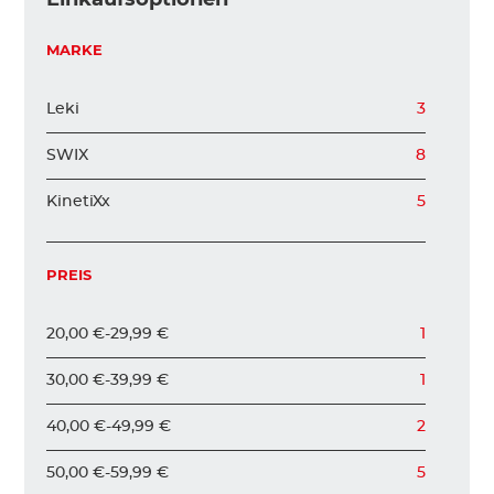
KINDER
MARKE
Leki
3
ZUBEHÖR
SWIX
8
VERLEIH
KinetiXx
5
PREIS
DAS IST INSIDER
20,00 €
-
29,99 €
1
30,00 €
-
39,99 €
1
40,00 €
-
49,99 €
2
50,00 €
-
59,99 €
5