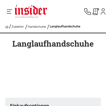
Langlaufhandschuhe
Zubehör
Handschuhe
RACING
Langlaufhandschuhe
SKI
SNOWBOARD
HERREN
DAMEN
Einkaufsoptionen