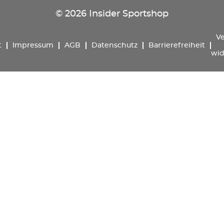
© 2026 Insider Sportshop
Ve
t
Impressum
AGB
Datenschutz
Barrierefreiheit
wid