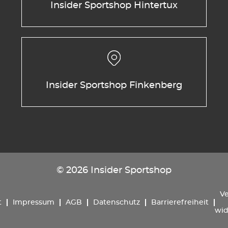
Insider Sportshop Hintertux
Insider Sportshop Finkenberg
© 2026 Insider Sportshop
Ve
t
Impressum
AGB
Datenschutz
Barrierefreiheit
wid