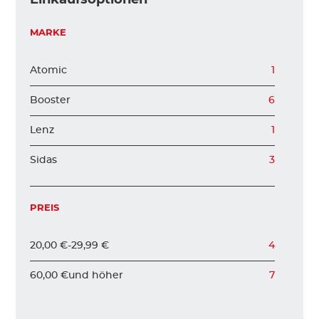
KINDER
MARKE
Atomic
1
ZUBEHÖR
Booster
6
VERLEIH
Lenz
1
Sidas
3
DAS IST INSIDER
PREIS
20,00 €
-
29,99 €
4
60,00 €
und höher
7