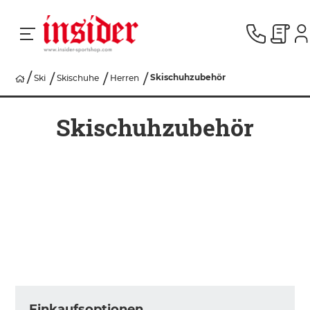
Skischuhzubehör
Ski
Skischuhe
Herren
RACING
Skischuhzubehör
SKI
SNOWBOARD
HERREN
DAMEN
Einkaufsoptionen