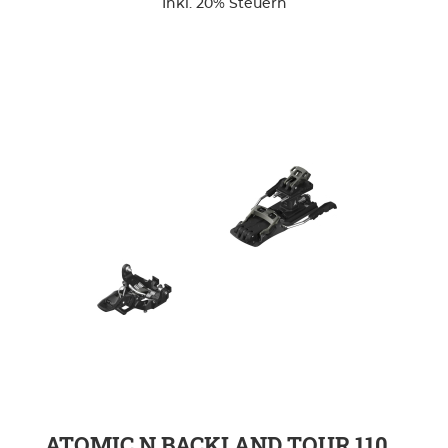
Inkl. 20% Steuern
ZUR DETAILSEITE
ATOMIC N BACKLAND TOUR 110