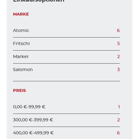
KINDER
MARKE
Atomic
6
ZUBEHÖR
Fritschi
5
VERLEIH
Marker
2
Salomon
3
DAS IST INSIDER
PREIS
0,00 €
-
99,99 €
1
300,00 €
-
399,99 €
2
400,00 €
-
499,99 €
6