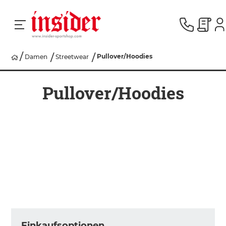
Pullover/Hoodies
Damen
Streetwear
RACING
Pullover/Hoodies
SKI
SNOWBOARD
HERREN
DAMEN
Einkaufsoptionen