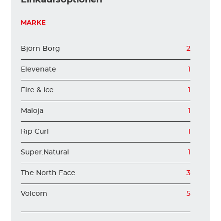
KINDER
MARKE
Björn Borg
2
ZUBEHÖR
Elevenate
1
VERLEIH
Fire & Ice
1
Maloja
1
DAS IST INSIDER
Rip Curl
1
Super.Natural
1
The North Face
3
Volcom
5