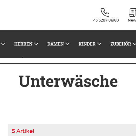
+43 5287 86109
New
HERREN
DAMEN
KINDER
ZUBEHÖR
Unterwäsche
leidung
Unterwäsche
5
Artikel