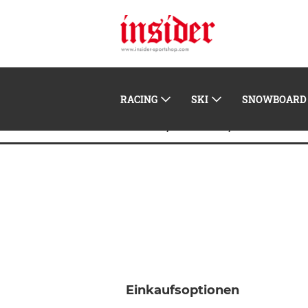
RACING
SKI
SNOWBOARD
Home
Kinder
Sommerbek
Einkaufsoptionen