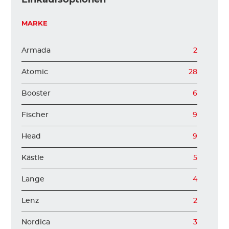
KINDER
MARKE
Armada
2
ZUBEHÖR
Atomic
28
VERLEIH
Booster
6
Fischer
9
DAS IST INSIDER
Head
9
Kästle
5
Lange
4
Lenz
2
Nordica
3