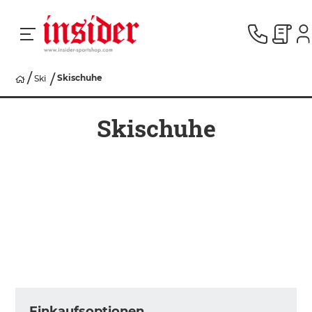
Skischuhe
Ski
RACING
Skischuhe
SKI
SNOWBOARD
HERREN
DAMEN
Einkaufsoptionen