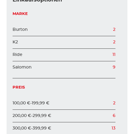
KINDER
MARKE
Burton
2
ZUBEHÖR
K2
2
VERLEIH
Ride
11
Salomon
9
DAS IST INSIDER
PREIS
100,00 €
-
199,99 €
2
200,00 €
-
299,99 €
6
300,00 €
-
399,99 €
13