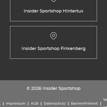
Insider Sportshop Hintertux
Insider Sportshop Finkenberg
© 2026 Insider Sportshop
Ve
t
Impressum
AGB
Datenschutz
Barrierefreiheit