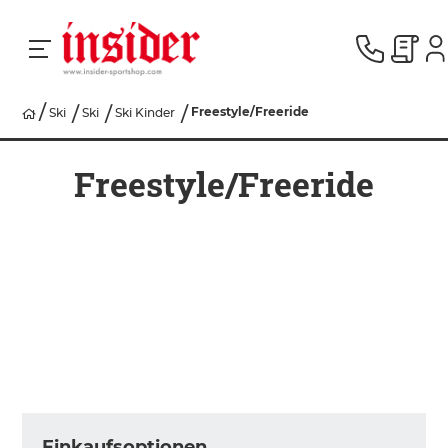
Freestyle/Freeride
Ski
Ski
Ski Kinder
RACING
Freestyle/Freeride
SKI
SNOWBOARD
HERREN
DAMEN
Einkaufsoptionen