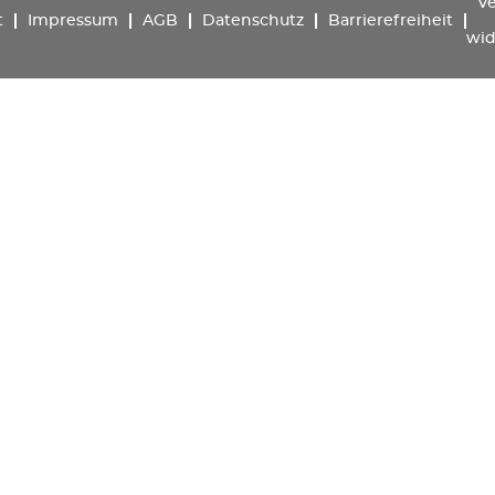
Ve
t
Impressum
AGB
Datenschutz
Barrierefreiheit
wid