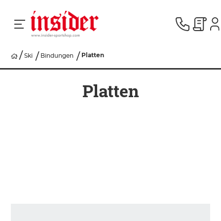
Platten
Ski
Bindungen
RACING
Platten
SKI
SNOWBOARD
HERREN
DAMEN