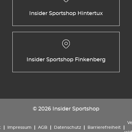
Insider Sportshop Hintertux
Insider Sportshop Finkenberg
© 2026 Insider Sportshop
Ve
t
Impressum
AGB
Datenschutz
Barrierefreiheit