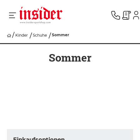
Sommer
Kinder
Schuhe
RACING
Sommer
SKI
SNOWBOARD
HERREN
DAMEN
Einkaufsoptionen