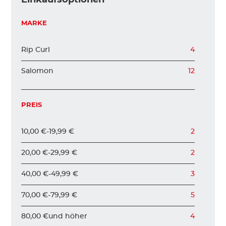
KINDER
MARKE
Rip Curl
4
ZUBEHÖR
Salomon
12
VERLEIH
PREIS
DAS IST INSIDER
10,00 €
-
19,99 €
2
20,00 €
-
29,99 €
2
40,00 €
-
49,99 €
3
70,00 €
-
79,99 €
5
80,00 €
und höher
4