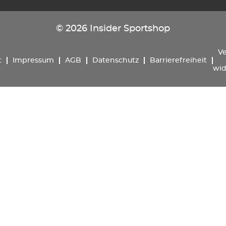
© 2026 Insider Sportshop
Ve
t
Impressum
AGB
Datenschutz
Barrierefreiheit
wid