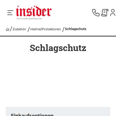
Schlagschutz
Zubehör
Helme/Protektoren
RACING
Schlagschutz
SKI
SNOWBOARD
HERREN
DAMEN
Einkaufsoptionen