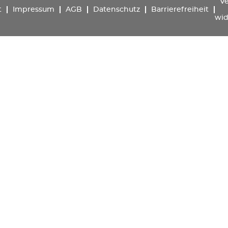
Ve
t
Impressum
AGB
Datenschutz
Barrierefreiheit
wid