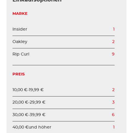
KINDER
MARKE
Insider
1
ZUBEHÖR
Oakley
2
VERLEIH
Rip Curl
9
PREIS
DAS IST INSIDER
10,00 €
-
19,99 €
2
20,00 €
-
29,99 €
3
30,00 €
-
39,99 €
6
40,00 €
und höher
1