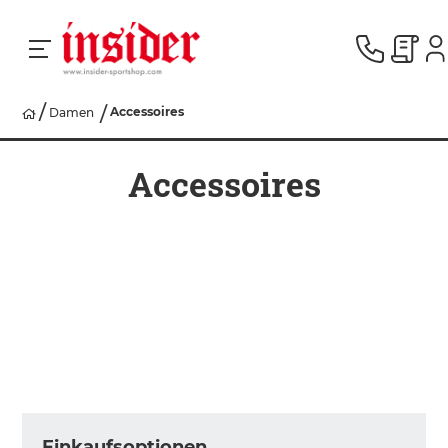
Accessoires
Damen
RACING
Accessoires
SKI
SNOWBOARD
HERREN
DAMEN
Einkaufsoptionen