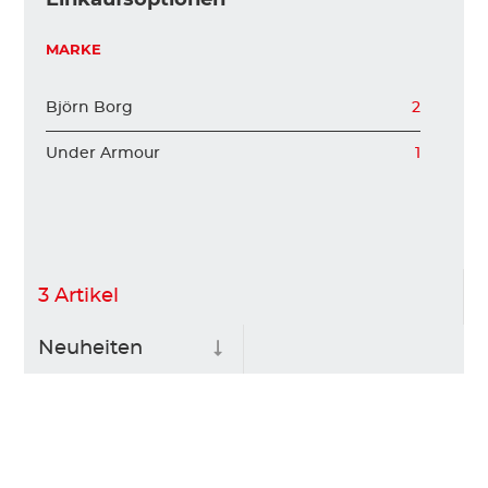
KINDER
MARKE
Björn Borg
2
ZUBEHÖR
Under Armour
1
VERLEIH
DAS IST INSIDER
3
Artikel