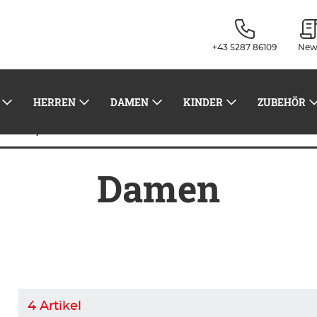
+43 5287 86109
New
HERREN
DAMEN
KINDER
ZUBEHÖR
Damen
oards
Damen
4
Artikel