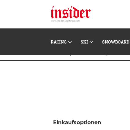
RACING
SKI
SNOWBOARD
Home
Snowboard
Snowb
Einkaufsoptionen