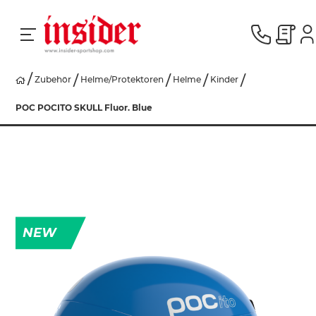
Zubehör
Helme/Protektoren
Helme
Kinder
RACING
POC POCITO SKULL Fluor. Blue
SKI
SNOWBOARD
NEW
HERREN
DAMEN