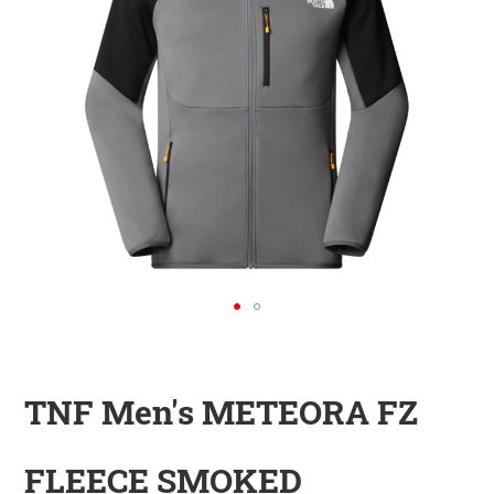
KINDER
ZUBEHÖR
VERLEIH
DAS IST INSIDER
TNF Men's METEORA FZ
FLEECE SMOKED