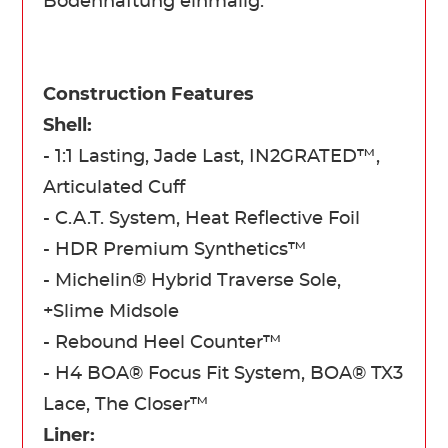
Bodenhaftung einmalig.
Construction Features
Shell:
- 1:1 Lasting, Jade Last, IN2GRATED™,
Articulated Cuff
- C.A.T. System, Heat Reflective Foil
- HDR Premium Synthetics™
- Michelin® Hybrid Traverse Sole,
+Slime Midsole
- Rebound Heel Counter™
- H4 BOA® Focus Fit System, BOA® TX3
Lace, The Closer™
Liner: