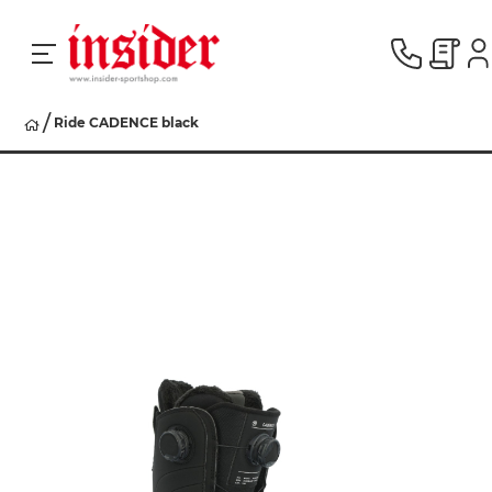
Ride CADENCE black
RACING
SKI
SNOWBOARD
HERREN
DAMEN