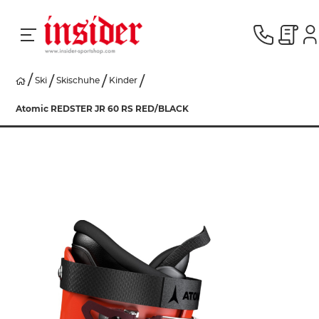
Ski
Skischuhe
Kinder
RACING
Atomic REDSTER JR 60 RS RED/BLACK
SKI
SNOWBOARD
HERREN
DAMEN