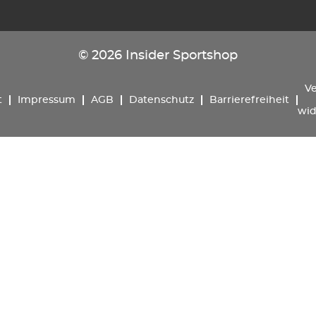
© 2026 Insider Sportshop
Ve
t
Impressum
AGB
Datenschutz
Barrierefreiheit
wid