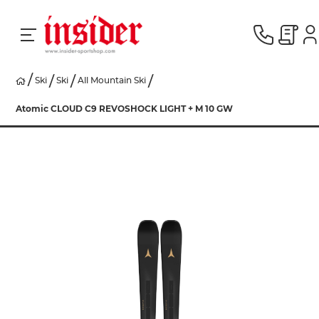
Ski
Ski
All Mountain Ski
RACING
Atomic CLOUD C9 REVOSHOCK LIGHT + M 10 GW
SKI
SNOWBOARD
HERREN
DAMEN