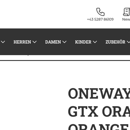
+43 5287 86109
New
HERREN
DAMEN
KINDER
ZUBEHÖR
ONEWAY STORM GTX ORANGE ORANGE
glaufstöcke
ONEWAY
GTX OR
ORANGE