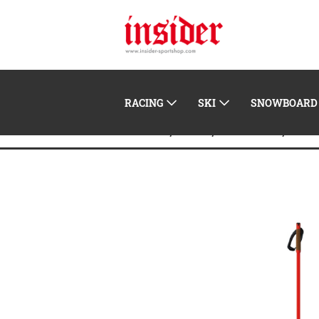
RACING
SKI
SNOWBOARD
Home
Ski
Langlauf
Lan