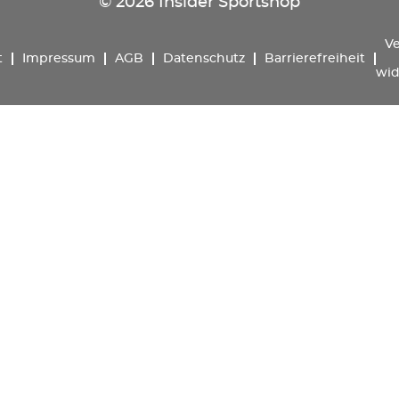
© 2026 Insider Sportshop
Ve
t
Impressum
AGB
Datenschutz
Barrierefreiheit
wid