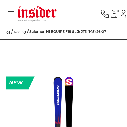
Salomon NI EQUIPE FIS SL Jr JT3 (145) 26-27
Racing
RACING
SKI
SNOWBOARD
NEW
HERREN
DAMEN