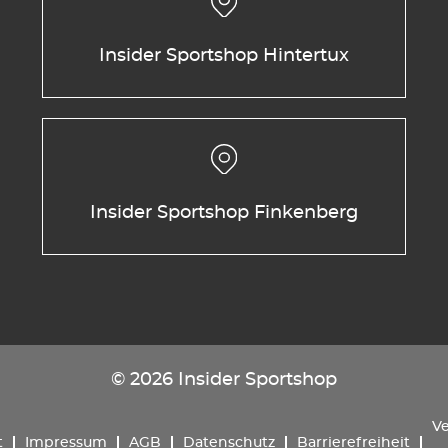
Insider Sportshop Hintertux
Insider Sportshop Finkenberg
© 2026 Insider Sportshop
Ve
t
Impressum
AGB
Datenschutz
Barrierefreiheit