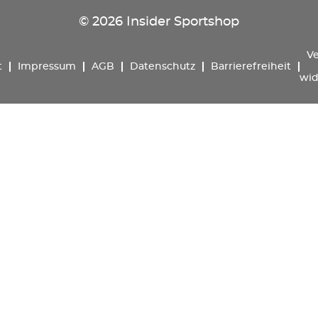
© 2026 Insider Sportshop
Ve
t
Impressum
AGB
Datenschutz
Barrierefreiheit
wid