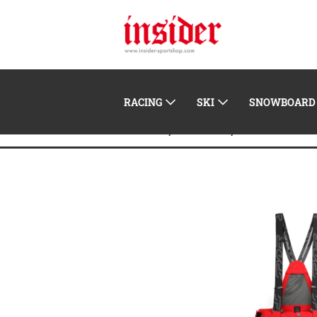
RACING
SKI
SNOWBOARD
Home
Herren
Winterbekle