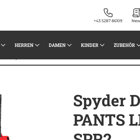
+43 5287 86109
New
HERREN
DAMEN
KINDER
ZUBEHÖR
Spyder DARE PANTS LENGTHS SPR2
idung
Spyder 
PANTS 
SPR2