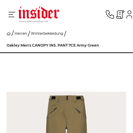
Herren
Winterbekleidung
RACING
Oakley Men's CANOPY INS. PANT 7CE Army Green
SKI
SNOWBOARD
HERREN
DAMEN