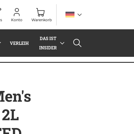
s
Konto
Warenkorb
DAS IST
VERLEIH
INSIDER
EP OCEAN
en's
 2L
TED