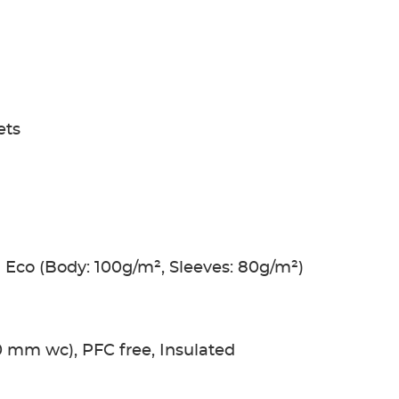
ets
n Eco (Body: 100g/m², Sleeves: 80g/m²)
 mm wc), PFC free, Insulated