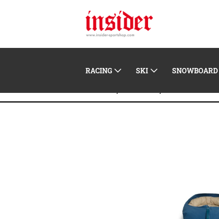
RACING
SKI
SNOWBOARD
Home
Herren
Winterbekle