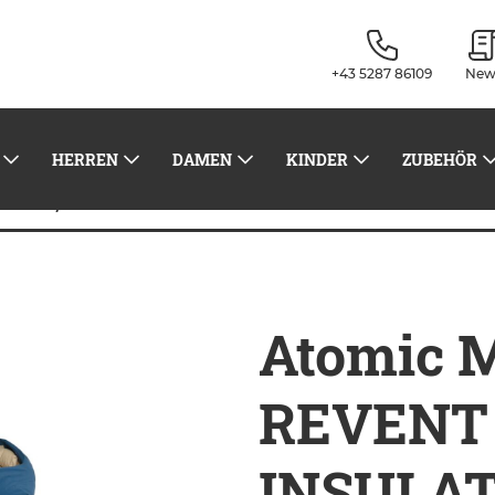
+43 5287 86109
New
HERREN
DAMEN
KINDER
ZUBEHÖR
Atomic Men's REVENT 2L INSULATED JACKET DE
idung
Atomic M
REVENT
INSULA