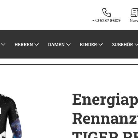
+43 5287 86109
New
HERREN
DAMEN
KINDER
ZUBEHÖR
 Speed TIGER RESTYLING TIGER Z8999
Energia
Rennanz
TIGER R