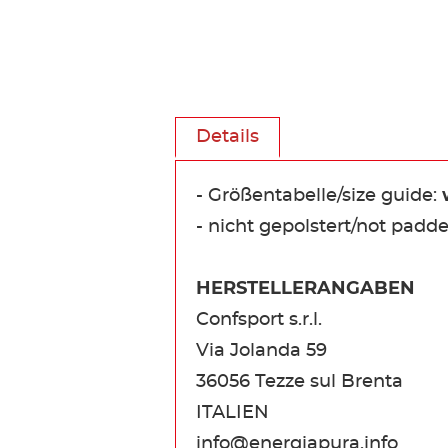
Details
- Größentabelle/size guide:
- nicht gepolstert/not padd
HERSTELLERANGABEN
Confsport s.r.l.
Via Jolanda 59
36056 Tezze sul Brenta
ITALIEN
info@energiapura.info