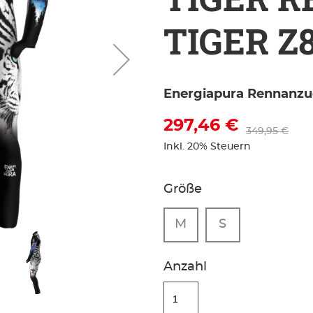
TIGER Z
Energiapura Rennanzu
297,46 €
349,95 €
Inkl. 20% Steuern
Größe
M
S
Anzahl