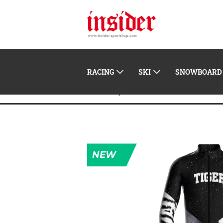
RACING
SKI
SNOWBOARD
Energiapura Rennanzug
Home
NEW