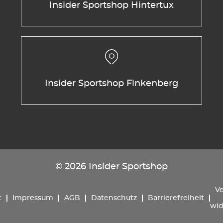
Insider Sportshop Hintertux
Insider Sportshop Finkenberg
© 2026 Insider Sportshop
Ve
t
Impressum
AGB
Datenschutz
Barrierefreiheit
wid