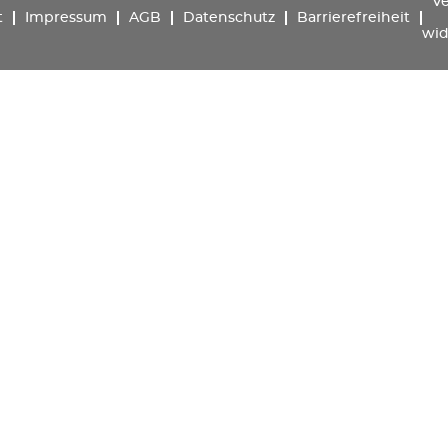
Ve
t
Impressum
AGB
Datenschutz
Barrierefreiheit
wid