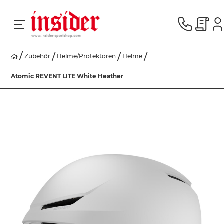
Zubehör
Helme/Protektoren
Helme
RACING
Atomic REVENT LITE White Heather
SKI
SNOWBOARD
HERREN
DAMEN