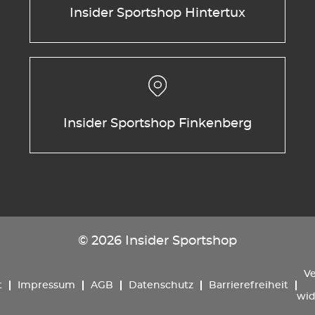
Insider Sportshop Hintertux
Insider Sportshop Finkenberg
© 2026 Insider Sportshop
Ve
t
Impressum
AGB
Datenschutz
Barrierefreiheit
wid