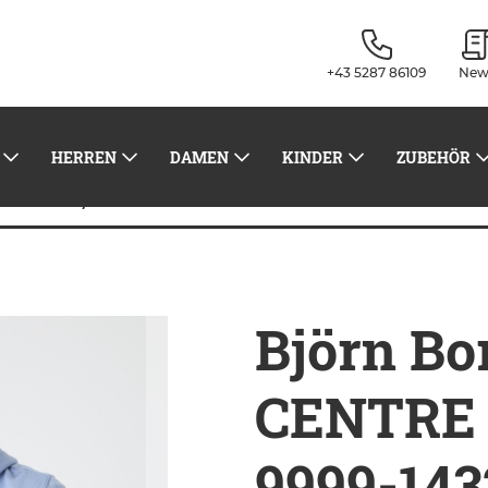
+43 5287 86109
New
HERREN
DAMEN
KINDER
ZUBEHÖR
Björn Borg Men's CENTRE HOODIE 9999-1432 
Shirts
Björn Bo
CENTRE
9999-143