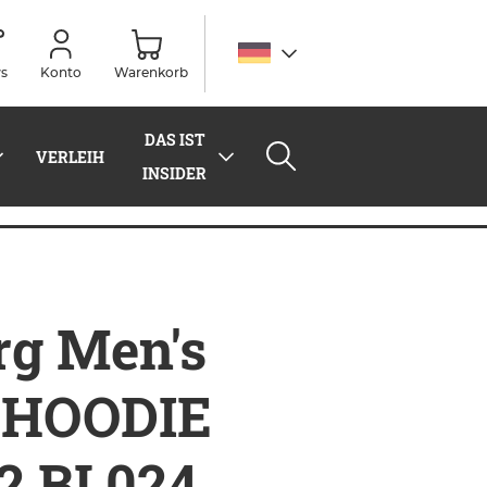
s
Konto
Warenkorb
DAS IST
VERLEIH
INSIDER
BL024
rg Men's
 HOODIE
2 BL024