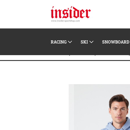
RACING
SKI
SNOWBOARD
Home
Herren
Streetwear