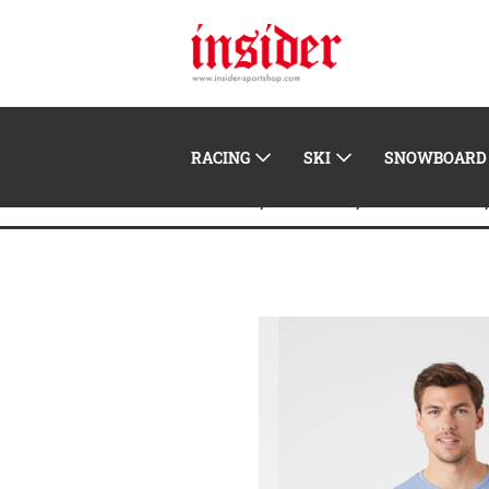
RACING
SKI
SNOWBOARD
Home
Herren
Streetwear