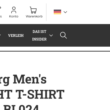
s
Konto
Warenkorb
DAS IST
VERLEIH
INSIDER
 BL024
rg Men's
HT T-SHIRT
 BL024