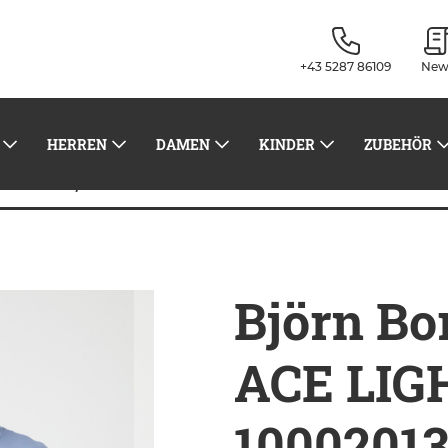
+43 5287 86109
New
HERREN
DAMEN
KINDER
ZUBEHÖR
Björn Borg Men's ACE LIGHT T-SHIRT 10002013
Shirts
Björn Bo
ACE LIG
10002013