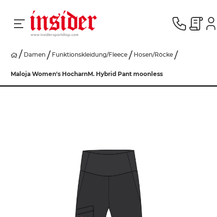
Damen
Funktionskleidung/Fleece
Hosen/Röcke
RACING
Maloja Women's HocharnM. Hybrid Pant moonless
SKI
SNOWBOARD
HERREN
DAMEN