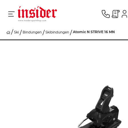
Atomic N STRIVE 16 MN
Ski
Bindungen
Skibindungen
RACING
SKI
SNOWBOARD
HERREN
DAMEN