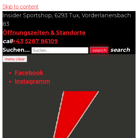
Skip to content
Insider Sportshop, 6293 Tux, Vorderlanersbach
83
Öffnungszeiten & Standorte
call
+43 5287 86109
Suchen...
search
search
menu
clear
Facebook
Instagramm